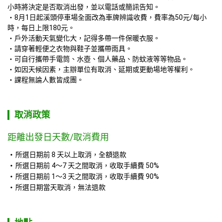
小時將決定是否取消出發，並以電話或簡訊告知。
8月1日起溪頭停車場全面改為車牌辨識收費，費率為50元/每小
時，每日上限180元。
戶外活動天氣變化大，記得多帶一件保暖衣服。
請穿著輕便之衣物與鞋子並攜帶雨具。
可自行攜帶手電筒、水壺、個人藥品、防蚊液等等物品。
如因天候因素，主辦單位有取消、延期或更動場地等權利。
課程無論人數皆成團。
取消政策
距離出發日天數/取消費用
所選日期前 8 天以上取消，全額退款
所選日期前 4～7 天之間取消，收取手續費 50%
所選日期前 1～3 天之間取消，收取手續費 90%
所選日期當天取消，無法退款