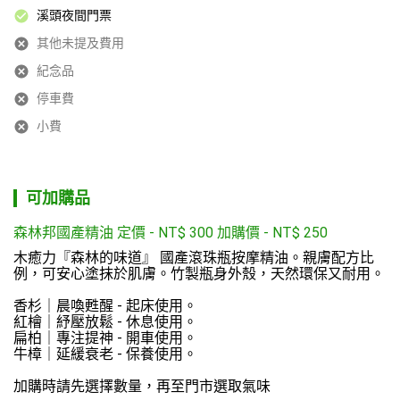
溪頭夜間門票
其他未提及費用
紀念品
停車費
小費
可加購品
森林邦國產精油 定價 - NT$ 300 加購價
-
NT$
250
木癒力『森林的味道』 國產滾珠瓶按摩精油。親膚配方比
例，可安心塗抹於肌膚。竹製瓶身外殼，天然環保又耐用。

香杉｜晨喚甦醒 - 起床使用。

紅檜｜紓壓放鬆 - 休息使用。

扁柏｜專注提神 - 開車使用。

牛樟｜延緩衰老 - 保養使用。

加購時請先選擇數量，再至門市選取氣味
