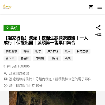
溪頭
分享
【獨家行程】溪頭｜夜間生態探索體驗｜一人
成行｜保證出團｜溪頭第一售票口集合
獨特體驗
輕鬆
初學
戶外休閒
成人
自然生態
青少年
鹿谷鄉
竹山鎮
日月潭
溪頭
行程代碼
:
FOU006
訂單即時確認
憑證隨確認信於 1 分鐘內發送，請稍後檢查您的電子郵件
總行程時間 1小時 10分