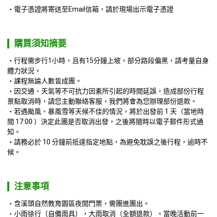
電子憑證將寄送至Email信箱，請於現場出示電子憑證
購買須知摘要
行程需步行1小時，且有15分鐘上坡，部分路段偏黑，請考量自身
體力狀況。
課程無論人數皆成團。
因交通、天氣等不可抗力因素所引起的時間延誤，造成部份行程
景點取消時，請您主動聯絡客服，我們將會為您辦理部份退款。
若遇颱風、暴風雪等天候不佳的情況，將於出發前 1 天（當地時
間 17:00 ）決定此團是否取消出發，之後將隨時以電子郵件形式通
知。
請務必於 10 分鐘前抵達指定地點，為避免耽誤之後行程，逾時不
候。
注意事項
含溪頭自然教育園區夜間門票，需團進團出。
小雨徐行（自備雨具），大雨取消（全額退款）。當晚活動前一