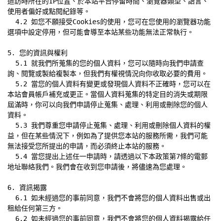
造訪時所在的IP位置、於本站平台停留時間、瀏覽器類型、語言、
使用者偏好或點閱紀錄等。

  4.2 如您不願接受Cookies的使用，您可在您使用的瀏覽器功能
選項中設定停用，但可能會導至本站某些功能無法正常執行。

5. 您的資訊與權利

  5.1 就我們所蒐集的您的個人資料，您可以隨時向我們申請查
詢、閱覽或製給複製本，但我們有權視情況向你收取必要的費用。

  5.2 當您的個人資料有變更或發現個人資料不正確時，您可以在
本站會員帳戶補充或更正。當個人資料蒐集的特定目的消失或期限
屆滿時，你可以向我們申請停止蒐集、處理、利用或刪除您的個人
資料。

  5.3 我們尊重您申請停止蒐集、處理、利用或刪除個人資料的權
益，但在某些情況下，例如為了提供您本站的服務所需，我們可能
無法接受您所提出的申請，而必須終止本站的服務。

  5.4 當您提出上述任一申請時，請透過以下本政策第7條的電郵
地址聯絡我們。我們會在收到您申請後，將儘速為您處理。

6. 資訊揭露

  6.1 如未經過您的事前同意，我們不會將您的個人資料出售或出
租給任何第三方。

  6.2 如未經過您的事前同意，我們不會將您的個人資料揭露給任