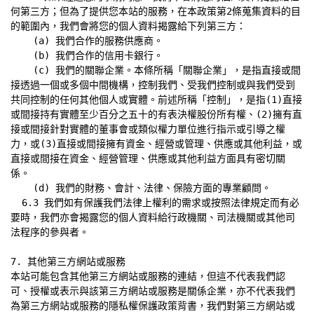
何第三方；但為了提供您本站的服務，在本政策第2條蒐集資料的目
的範圍內，我們會將您的個人資料揭露給下列第三方：

    (a) 我們合作的服務供應商。

    (b) 我們合作的信用卡銀行。

    (c) 我們的關聯企業。本條所稱「關聯企業」，是指直接或間
接透過一個或多個中間機構，控制我們、受我們控制或與我們受到
共同控制的任何其他個人或實體。前述所稱「控制」，是指(1)直接
或間接持有實體至少百分之五十的有表決權股份所有權、(2)擁有直
接或間接針對實體的董事會或類似權力單位進行指示或引導之權
力，或(3)直接或間接擁有資金、經營或管理、供應或其他利益，或
直接或間接在資金、經營管理、供應或其他利益方面具有密切關
係。

    (d) 我們的財務、會計、法律、保險方面的專業顧問。

  6.3 我們如有保護我們法律上權利的需求或按照法律規定而有必
要時，我們亦會揭露您的個人資料給行政機關、司法機關或其他司
法程序的參與者。

7. 其他第三方網站或服務

本站可能包含其他第三方網站或服務的連結，但這不代表我們認
可、授權或表示與該第三方網站或服務是關係企業，亦不代表我們
為第三方網站或服務的隱私權保護政策背書，我們對第三方網站或