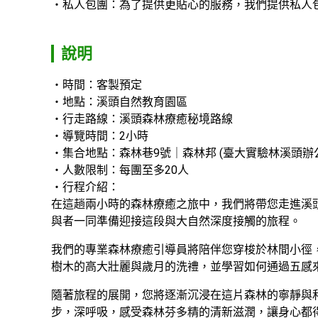
私人包團：為了提供更貼心的服務，我們提供私人
說明
時間：客製預定
地點：溪頭自然教育園區
行走路線：溪頭森林療癒秘境路線 
導覽時間：2小時
集合地點：森林巷9號｜森林邦 (臺大實驗林溪頭辦
人數限制：每團至多20人
行程介紹：

在這趟兩小時的森林療癒之旅中，我們將帶您走進溪
與者一同準備迎接這段與大自然深度接觸的旅程。
我們的專業森林療癒引導員將陪伴您穿梭於林間小徑
樹木的高大壯麗與歲月的洗禮，並學習如何通過五感
隨著旅程的展開，您將逐漸沉浸在這片森林的寧靜與
步，深呼吸，感受森林芬多精的清新滋潤，讓身心都