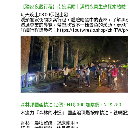
【獨家夜觀行程】南投溪頭｜溪頭夜間生態探索體驗
每天晚上08:00保證出發

溪頭獨家夜間探索行程，體驗暗黑中的森林，了解黑夜
透過專業的導覽，帶您欣賞不一樣景色的溪頭，更能了
詳細行程請參考：https://foutw.rezio.shop/zh-TW/pr
森林邦國產精油 定價 - NT$ 300 加購價
-
NT$
250
木癒力『森林的味道』 國產滾珠瓶按摩精油。親膚配
香杉｜晨喚甦醒 - 起床使用。
