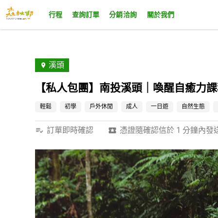
行程
查詢訂單
分銷洽詢
關於我們
溪頭
【私人包團】南投溪頭｜喚醒自癒力課
輕鬆
初學
戶外休閒
成人
一日遊
自然生態
訂單即時確認
憑證隨確認信於 1 分鐘內